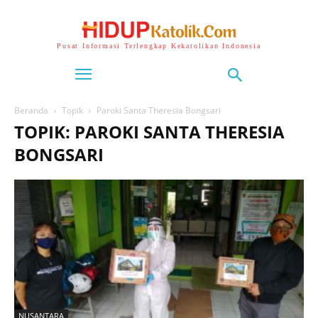
Pusat Informasi Terlengkap Kekatolikan Indonesia
Beranda
Topik
Paroki Santa Theresia Bongsari
TOPIK: PAROKI SANTA THERESIA
BONGSARI
NUSANTARA