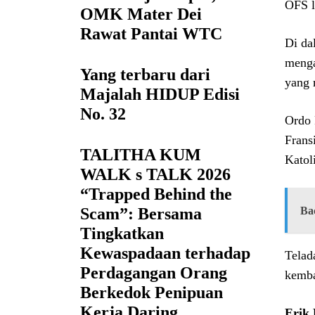
OFS l
OMK Mater Dei
Rawat Pantai WTC
Di da
menga
Yang terbaru dari
yang 
Majalah HIDUP Edisi
No. 32
Ordo 
Frans
TALITHA KUM
Katol
WALK s TALK 2026
“Trapped Behind the
Scam”: Bersama
Ba
Tingkatkan
Kewaspadaan terhadap
Telad
Perdagangan Orang
kemba
Berkedok Penipuan
Kerja Daring
Erik