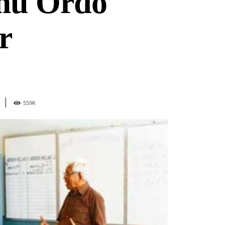
mu Ordo
r
559
K