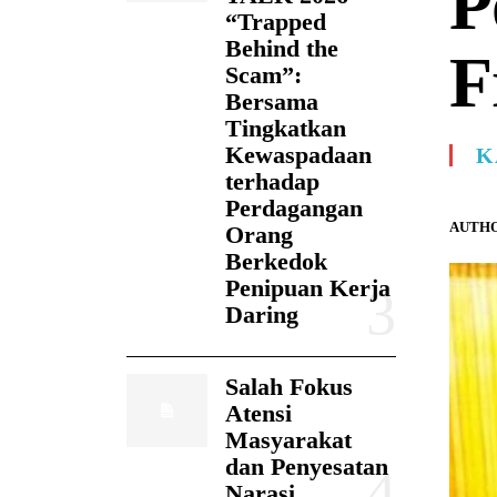
P
“Trapped
Behind the
F
Scam”:
Bersama
Tingkatkan
Kewaspadaan
K
terhadap
Perdagangan
AUTHO
Orang
Berkedok
Penipuan Kerja
Daring
Salah Fokus
Atensi
Masyarakat
dan Penyesatan
Narasi