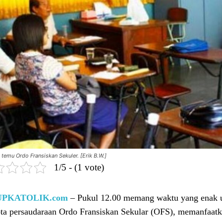
temu Ordo Fransiskan Sekuler. [Erik B.W.]
1/5 - (1 vote)
UPKATOLIK.com
– Pukul 12.00 memang waktu yang enak untu
ta persaudaraan Ordo Fransiskan Sekular (OFS), memanfaat