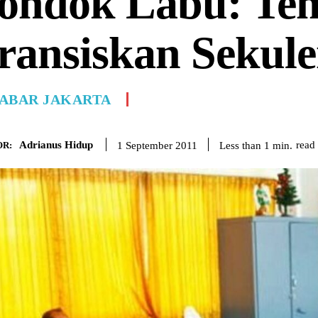
ondok Labu: Te
ransiskan Sekule
ABAR JAKARTA
Adrianus Hidup
read
Less than 1
min.
1 September 2011
R: