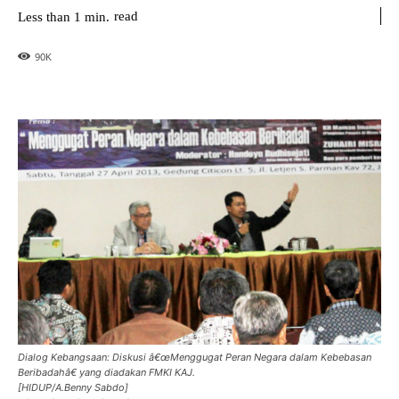
read
Less than 1
min.
90
K
Dialog Kebangsaan: Diskusi â€œMenggugat Peran Negara dalam Kebebasan
Beribadahâ€ yang diadakan FMKI KAJ.
[HIDUP/A.Benny Sabdo]