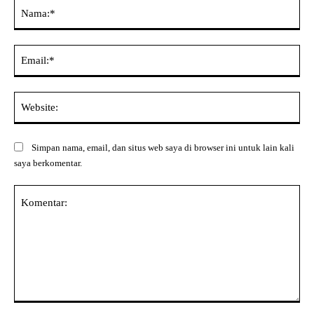
Na
Ema
Web
Simpan nama, email, dan situs web saya di browser ini untuk lain kali
saya berkomentar.
Komentar: