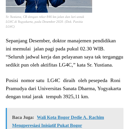
Sr. Yustiana, CB dengan rekor 846 km jalan dan lari untuk
LG4C di Yogyakarta, pada Desember 2020. (Dok. Panitia
LG4C)
Sepanjang Desember, doktor manajemen pendidikan
ini memulai jalan pagi pada pukul 02.30 WIB.
“Seluruh jadwal kerja dan pelayanan saya tak terganggu
sedikit pun oleh aktifitas LG4C,” kata Sr. Yustiana.
Posisi nomor satu LG4C diraih oleh pesepeda Roni
Pramudya dari Universitas Sanata Dharma, Yogyakarta
dengan total jarak tempuh 3925,11 km.
Baca Juga:
Wali Kota Bogor Dedie A. Rachim
Mengperesiasi Inisiatif Pukat Bogor