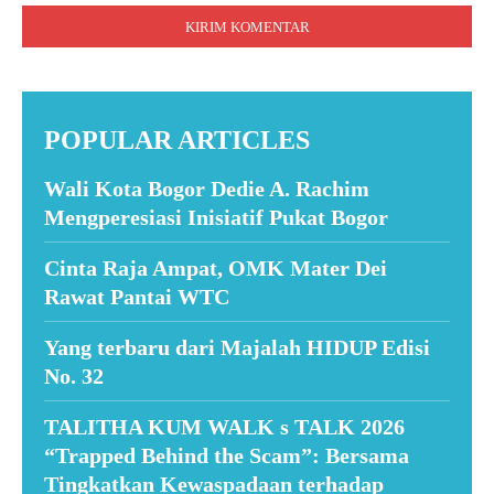
POPULAR ARTICLES
Wali Kota Bogor Dedie A. Rachim
Mengperesiasi Inisiatif Pukat Bogor
Cinta Raja Ampat, OMK Mater Dei
Rawat Pantai WTC
Yang terbaru dari Majalah HIDUP Edisi
No. 32
TALITHA KUM WALK s TALK 2026
“Trapped Behind the Scam”: Bersama
Tingkatkan Kewaspadaan terhadap