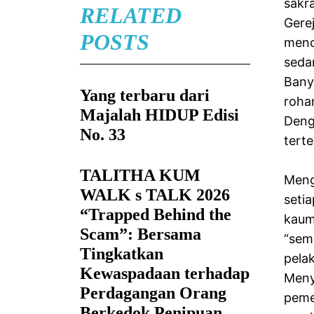
sakr
RELATED
Gerej
POSTS
menc
seda
Bany
Yang terbaru dari
roha
Majalah HIDUP Edisi
Deng
No. 33
tert
TALITHA KUM
Meng
WALK s TALK 2026
seti
“Trapped Behind the
kaum
Scam”: Bersama
“sem
Tingkatkan
pela
Kewaspadaan terhadap
Meny
Perdagangan Orang
peme
Berkedok Penipuan