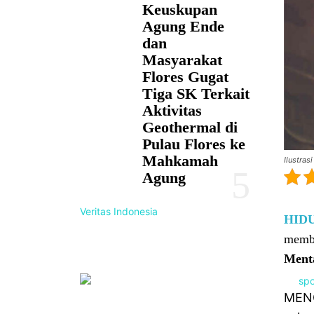
Keuskupan
Agung Ende
dan
Masyarakat
Flores Gugat
Tiga SK Terkait
Aktivitas
Geothermal di
Pulau Flores ke
Mahkamah
Ilustrasi
Agung
Veritas Indonesia
HID
membe
Ment
MENG