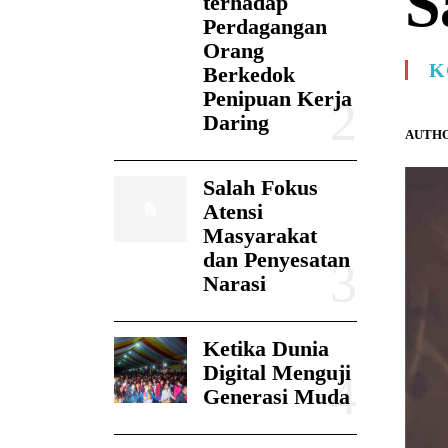
S
terhadap
Perdagangan
Orang
K
Berkedok
Penipuan Kerja
Daring
AUTHO
Salah Fokus
Atensi
Masyarakat
dan Penyesatan
Narasi
Ketika Dunia
Digital Menguji
Generasi Muda