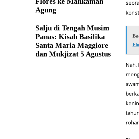
Flores ke Mahkamah
seora
Agung
kons
Salju di Tengah Musim
Panas: Kisah Basilika
Ba
Santa Maria Maggiore
Fl
dan Mukjizat 5 Agustus
Nah, 
mengu
awam,
berka
kenin
tahun
rohan