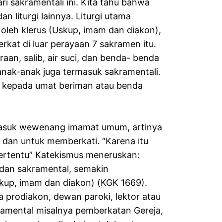
i sakramentali ini. Kita tahu bahwa
n liturgi lainnya. Liturgi utama
leh klerus (Uskup, imam dan diakon),
kat di luar perayaan 7 sakramen itu.
n, salib, air suci, dan benda- benda
anak-anak juga termasuk sakramentali.
an kepada umat beriman atau benda
rmasuk wewenang imamat umum, artinya
t dan untuk memberkati. “Karena itu
rtentu” Katekismus meneruskan:
dan sakramental, semakin
skup, imam dan diakon) (KGK 1669).
prodiakon, dewan paroki, lektor atau
ramental misalnya pemberkatan Gereja,