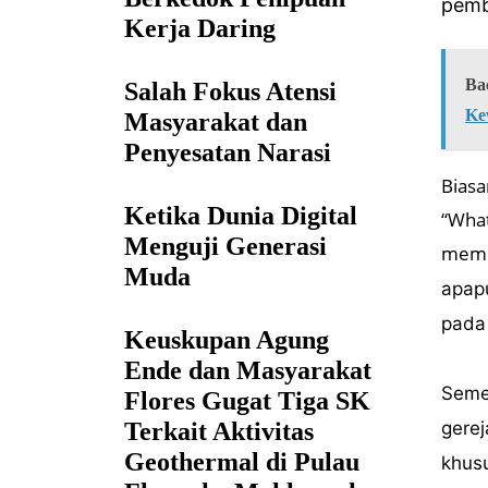
pemb
Kerja Daring
Ba
Salah Fokus Atensi
Ke
Masyarakat dan
Penyesatan Narasi
Biasa
Ketika Dunia Digital
“What
Menguji Generasi
membe
Muda
apapu
pada
Keuskupan Agung
Ende dan Masyarakat
Semen
Flores Gugat Tiga SK
Terkait Aktivitas
gerej
Geothermal di Pulau
khusu