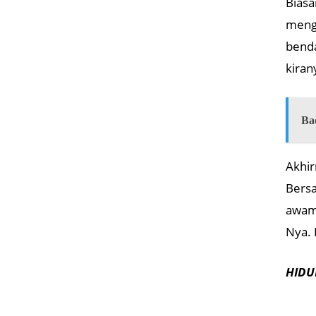
Biasa
mengu
benda
kiran
Ba
Akhir
Bersa
awam 
Nya. 
HIDUP