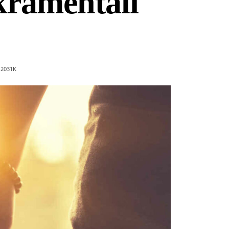
ramentali
2031
K