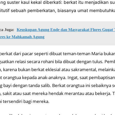
ng suster kaul kekal diberkati: berkat itu menjadikan 
titutif sebuah pemberkatan, biasanya umat membutuhk
ca Juga:
Keuskupan Agung Ende dan Masyarakat Flores Gugat Ti
ores ke Mahkamah Agung
berkat dari pacar seperti dibuat teman-teman Maria bukan
atkan relasi secara rohani bila dibuat dengan tulus. Pe
 karena bukan berkat eklesial atau sakramental, melaink
t orangtua kepada anak-anaknya. Ingat, saat pembaptisan
g bayi dengan tanda salib. Berkat orangtua ini sebaiknya s
, sakit atau saat mereka hendak merantau atau bekerja. T
i tersendiri bagi mereka.