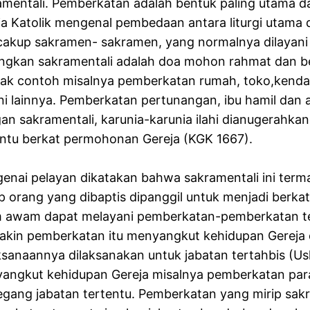
amentali. Pemberkatan adalah bentuk paling utama dar
a Katolik mengenal pembedaan antara liturgi utama da
akup sakramen- sakramen, yang normalnya dilayani o
ngkan sakramentali adalah doa mohon rahmat dan ber
ak contoh misalnya pemberkatan rumah, toko,kendaraa
ni lainnya. Pemberkatan pertunangan, ibu hamil dan 
an sakramentali, karunia-karunia ilahi dianugerahk
entu berkat permohonan Gereja (KGK 1667).
enai pelayan dikatakan bahwa sakramentali ini te
ap orang yang dibaptis dipanggil untuk menjadi berka
 awam dapat melayani pemberkatan-pemberkatan te
akin pemberkatan itu menyangkut kehidupan Gereja 
ksanaannya dilaksanakan untuk jabatan tertahbis (U
angkut kehidupan Gereja misalnya pemberkatan para 
gang jabatan tertentu. Pemberkatan yang mirip sak