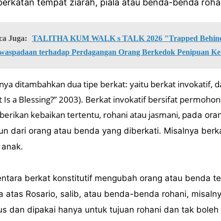
erkatan tempat ziarah, piala atau benda-benda roha
ca Juga:
TALITHA KUM WALK s TALK 2026 "Trapped Behind 
waspadaan terhadap Perdagangan Orang Berkedok Penipuan Ke
nya ditambahkan dua tipe berkat: yaitu berkat invokatif, d
 Is a Blessing?” 2003). Berkat invokatif bersifat permo
rikan kebaikan tertentu, rohani atau jasmani,
pada ora
n dari orang atau benda yang diberkati. Misalnya berk
 anak.
tara berkat konstitutif mengubah orang atau benda te
a atas Rosario, salib, atau benda-benda rohani, misaln
s dan dipakai hanya untuk tujuan rohani dan tak boleh