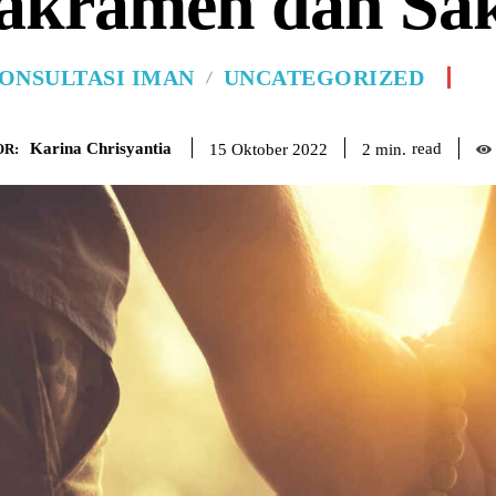
akramen dan Sak
ONSULTASI IMAN
UNCATEGORIZED
Karina Chrisyantia
read
2
min.
15 Oktober 2022
R: