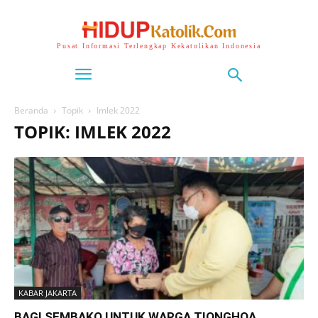
Pusat Informasi Terlengkap Kekatolikan Indonesia
Beranda
Topik
Imlek 2022
TOPIK: IMLEK 2022
KABAR JAKARTA
BAGI SEMBAKO UNTUK WARGA TIONGHOA