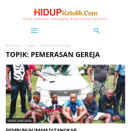
Pusat Informasi Terlengkap Kekatolikan Indonesia
Beranda
Topik
Pemerasan Gereja
TOPIK: PEMERASAN GEREJA
MANCANEGARA
PEMBUNUH IMAM DITANGKAP