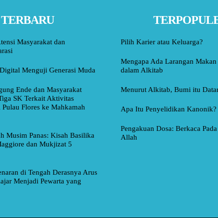
TERBARU
TERPOPUL
tensi Masyarakat dan
Pilih Karier atau Keluarga?
rasi
Mengapa Ada Larangan Makan 
Digital Menguji Generasi Muda
dalam Alkitab
ung Ende dan Masyarakat
Menurut Alkitab, Bumi itu Data
Tiga SK Terkait Aktivitas
i Pulau Flores ke Mahkamah
Apa Itu Penyelidikan Kanonik?
Pengakuan Dosa: Berkaca Pada 
ah Musim Panas: Kisah Basilika
Allah
aggiore dan Mukjizat 5
naran di Tengah Derasnya Arus
lajar Menjadi Pewarta yang