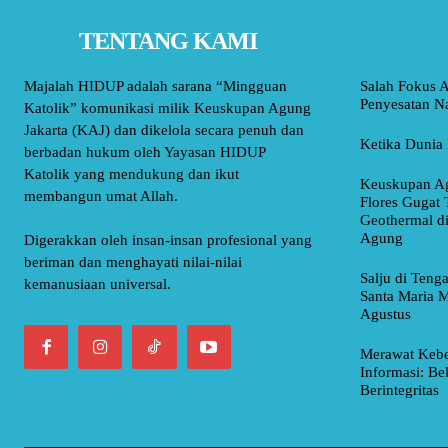
TENTANG KAMI
Majalah HIDUP adalah sarana “Mingguan
Salah Fokus A
Penyesatan Na
Katolik” komunikasi milik Keuskupan Agung
Jakarta (KAJ) dan dikelola secara penuh dan
Ketika Dunia 
berbadan hukum oleh Yayasan HIDUP
Katolik yang mendukung dan ikut
Keuskupan Ag
membangun umat Allah.
Flores Gugat 
Geothermal d
Agung
Digerakkan oleh insan-insan profesional yang
beriman dan menghayati nilai-nilai
Salju di Teng
kemanusiaan universal.
Santa Maria M
Agustus
Merawat Kebe
Informasi: Be
Berintegritas