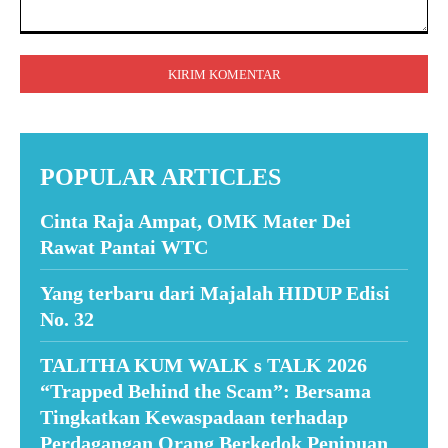
Komentar:
POPULAR ARTICLES
Cinta Raja Ampat, OMK Mater Dei
Rawat Pantai WTC
Yang terbaru dari Majalah HIDUP Edisi
No. 32
TALITHA KUM WALK s TALK 2026
“Trapped Behind the Scam”: Bersama
Tingkatkan Kewaspadaan terhadap
Perdagangan Orang Berkedok Penipuan