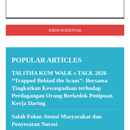
Komentar:
POPULAR ARTICLES
TALITHA KUM WALK s TALK 2026
“Trapped Behind the Scam”: Bersama
Tingkatkan Kewaspadaan terhadap
Perdagangan Orang Berkedok Penipuan
Kerja Daring
Salah Fokus Atensi Masyarakat dan
Penyesatan Narasi