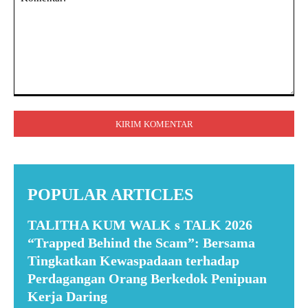
Komentar:
POPULAR ARTICLES
TALITHA KUM WALK s TALK 2026
“Trapped Behind the Scam”: Bersama
Tingkatkan Kewaspadaan terhadap
Perdagangan Orang Berkedok Penipuan
Kerja Daring