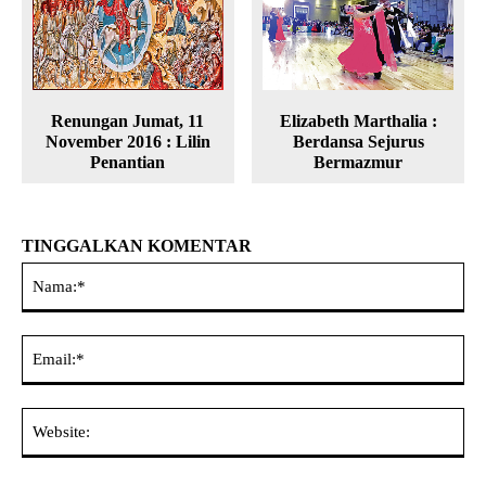
Renungan Jumat, 11
Elizabeth Marthalia :
November 2016 : Lilin
Berdansa Sejurus
Penantian
Bermazmur
TINGGALKAN KOMENTAR
Na
Ema
Web