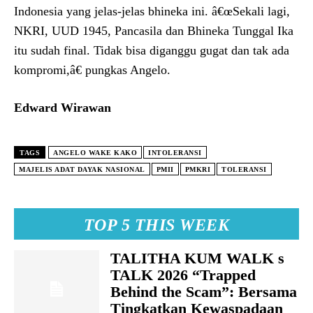
Indonesia yang jelas-jelas bhineka ini. â€œSekali lagi,
NKRI, UUD 1945, Pancasila dan Bhineka Tunggal Ika
itu sudah final. Tidak bisa diganggu gugat dan tak ada
kompromi,â€ pungkas Angelo.
Edward Wirawan
TAGS
ANGELO WAKE KAKO
INTOLERANSI
MAJELIS ADAT DAYAK NASIONAL
PMII
PMKRI
TOLERANSI
TOP 5 THIS WEEK
TALITHA KUM WALK s
TALK 2026 “Trapped
Behind the Scam”: Bersama
Tingkatkan Kewaspadaan