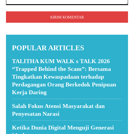
Komentar:
POPULAR ARTICLES
TALITHA KUM WALK s TALK 2026
“Trapped Behind the Scam”: Bersama
Tingkatkan Kewaspadaan terhadap
Perdagangan Orang Berkedok Penipuan
Kerja Daring
Salah Fokus Atensi Masyarakat dan
Penyesatan Narasi
Ketika Dunia Digital Menguji Generasi