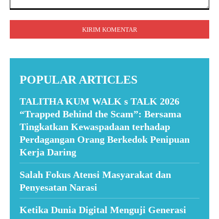
Komentar:
POPULAR ARTICLES
TALITHA KUM WALK s TALK 2026
“Trapped Behind the Scam”: Bersama
Tingkatkan Kewaspadaan terhadap
Perdagangan Orang Berkedok Penipuan
Kerja Daring
Salah Fokus Atensi Masyarakat dan
Penyesatan Narasi
Ketika Dunia Digital Menguji Generasi