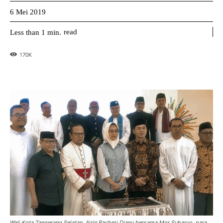
6 Mei 2019
read
Less than 1
min.
170
K
Wali Kota Tangerang Selatan, Airin Rachmi Diany bersama Mgr Suharyo, para