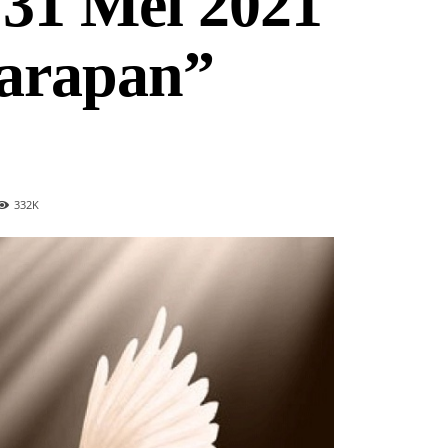
31 Mei 2021
arapan”
332
K