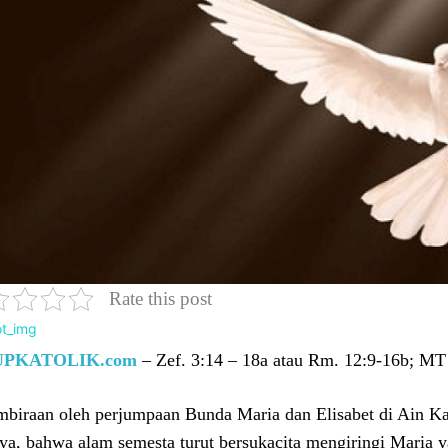
Rate this post
UPKATOLIK.com
– Zef. 3:14 – 18a atau Rm. 12:9-16b; MT 
biraan oleh perjumpaan Bunda Maria dan Elisabet di Ain Kar
ya, bahwa alam semesta turut bersukacita mengiringi Maria