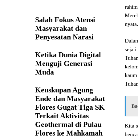
rahim
Merek
Salah Fokus Atensi
nyata
Masyarakat dan
Penyesatan Narasi
Dalam
sejat
Ketika Dunia Digital
Tuhan
Menguji Generasi
kelom
Muda
kaum 
Tuhan
Keuskupan Agung
Ende dan Masyarakat
Flores Gugat Tiga SK
Ba
Terkait Aktivitas
Geothermal di Pulau
Kita 
Flores ke Mahkamah
benca