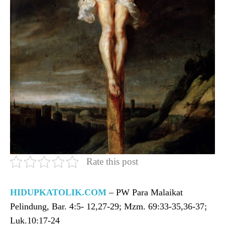
Rate this post
HIDUPKATOLIK.COM
– PW Para Malaikat
Pelindung, Bar. 4:5- 12,27-29; Mzm. 69:33-35,36-37;
Luk.10:17-24