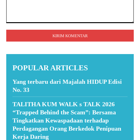
Komentar:
POPULAR ARTICLES
Yang terbaru dari Majalah HIDUP Edisi
No. 33
TALITHA KUM WALK s TALK 2026
“Trapped Behind the Scam”: Bersama
Tingkatkan Kewaspadaan terhadap
Perdagangan Orang Berkedok Penipuan
Kerja Daring