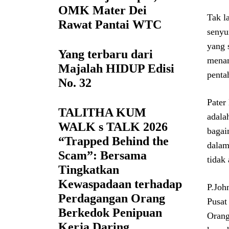
OMK Mater Dei
Tak l
Rawat Pantai WTC
senyu
yang 
Yang terbaru dari
menam
Majalah HIDUP Edisi
penta
No. 32
Pater
TALITHA KUM
adala
WALK s TALK 2026
bagai
“Trapped Behind the
dalam
Scam”: Bersama
tidak 
Tingkatkan
Kewaspadaan terhadap
P.Joh
Perdagangan Orang
Pusat
Berkedok Penipuan
Orang
Kerja Daring