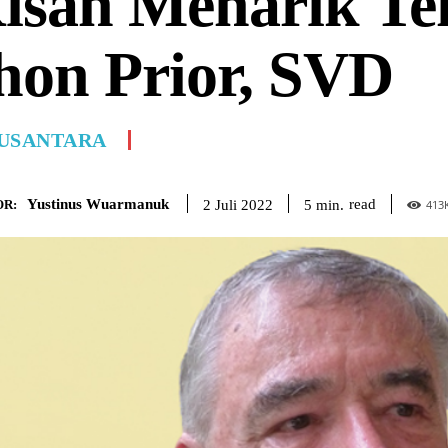
isah Menarik T
hon Prior, SVD
USANTARA
Yustinus Wuarmanuk
read
5
min.
2 Juli 2022
R:
413