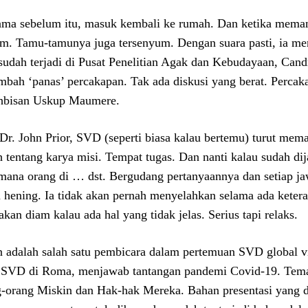
ama sebelum itu, masuk kembali ke rumah. Dan ketika mema
m. Tamu-tamunya juga tersenyum. Dengan suara pasti, ia me
sudah terjadi di Pusat Penelitian Agak dan Kebudayaan, Can
bah ‘panas’ percakapan. Tak ada diskusi yang berat. Percaka
hbisan Uskup Maumere.
 Dr. John Prior, SVD (seperti biasa kalau bertemu) turut mem
h tentang karya misi. Tempat tugas. Dan nanti kalau sudah di
mana orang di … dst. Bergudang pertanyaannya dan setiap jaw
 hening. Ia tidak akan pernah menyelahkan selama ada keteran
akan diam kalau ada hal yang tidak jelas. Serius tapi relaks.
n adalah salah satu pembicara dalam pertemuan SVD global v
 SVD di Roma, menjawab tantangan pandemi Covid-19. Tema
-orang Miskin dan Hak-hak Mereka. Bahan presentasi yang d