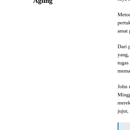
Agung
Metod
pertu
amat 
Dari 
yang,
tugas
memat
John 
Mingg
merek
jujur