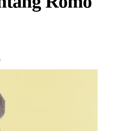
entang Romo
K