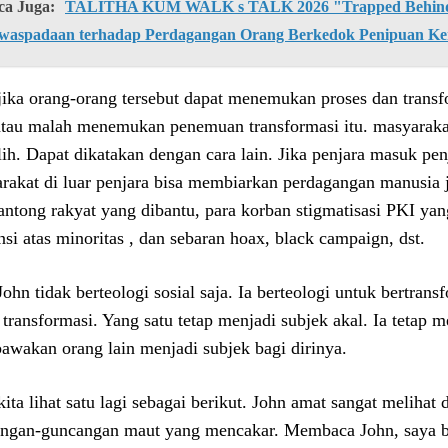
ca Juga:
TALITHA KUM WALK s TALK 2026 "Trapped Behind 
waspadaan terhadap Perdagangan Orang Berkedok Penipuan Ke
jika orang-orang tersebut dapat menemukan proses dan trans
atau malah menemukan penemuan transformasi itu. masyarakat d
lih. Dapat dikatakan dengan cara lain. Jika penjara masuk pe
rakat di luar penjara bisa membiarkan perdagangan manusia j
antong rakyat yang dibantu, para korban stigmatisasi PKI yan
nsi atas minoritas , dan sebaran hoax, black campaign, dst.
John tidak berteologi sosial saja. Ia berteologi untuk bertran
 transformasi. Yang satu tetap menjadi subjek akal. Ia tetap 
wakan orang lain menjadi subjek bagi dirinya.
kita lihat satu lagi sebagai berikut. John amat sangat melihat 
ngan-guncangan maut yang mencakar. Membaca John, saya be