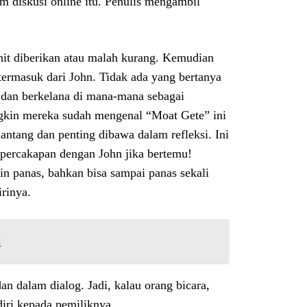
m diskusi online itu. Penulis mengambil
nit diberikan atau malah kurang. Kemudian
 termasuk dari John. Tidak ada yang bertanya
 dan berkelana di mana-mana sebagai
ungkin mereka sudah mengenal “Moat Gete” ini
antang dan penting dibawa dalam refleksi. Ini
a percakapan dengan John jika bertemu!
n panas, bahkan bisa sampai panas sekali
irinya.
C
an dalam dialog. Jadi, kalau orang bicara,
iri kepada pemiliknya.