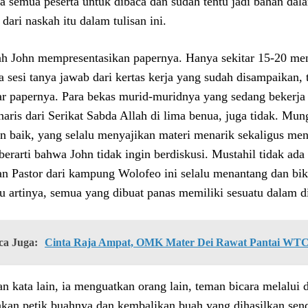
a semua peserta untuk dibaca dan sudah tentu jadi bahan dala
 dari naskah itu dalam tulisan ini.
ah John mempresentasikan papernya. Hanya sekitar 15-20 me
a sesi tanya jawab dari kertas kerja yang sudah disampaikan,
ar papernya. Para bekas murid-muridnya yang sedang bekerja
naris dari Serikat Sabda Allah di lima benua, juga tidak. M
n baik, yang selalu menyajikan materi menarik sekaligus men
 berarti bahwa John tidak ingin berdiskusi. Mustahil tidak ad
n Pastor dari kampung Wolofeo ini selalu menantang dan biki
itu artinya, semua yang dibuat panas memiliki sesuatu dalam d
ca Juga:
Cinta Raja Ampat, OMK Mater Dei Rawat Pantai WT
n kata lain, ia menguatkan orang lain, teman bicara melalui d
akan petik buahnya dan kembalikan buah yang dihasilkan send