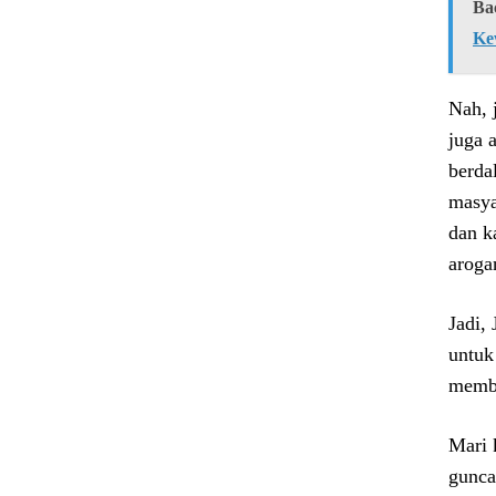
Ba
Ke
Nah, 
juga 
berda
masya
dan k
aroga
Jadi, 
untuk
memba
Mari 
gunca