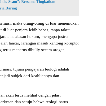
the Scam": Bersama Tingkatkan
rja Daring
formasi, maka orang-orang di luar menemukan
i luar penjara lebih bebas, tanpa takut
njara atas alasan hukum, mengapa justru
alan lancar, larangan masuk kantong koruptor
g terus menerus dibully secara arogan,
sformasi. tujuan pengajaran teologi adalah
menjadi subjek dari keahliannya dan
dan akan terus melihat dengan jelas,
rkesan dan setuju bahwa teologi harus