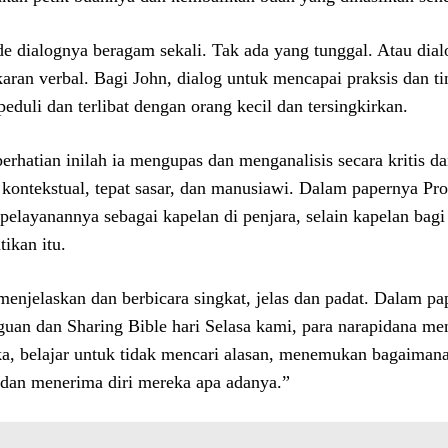
e dialognya beragam sekali. Tak ada yang tunggal. Atau dialog
karan verbal. Bagi John, dialog untuk mencapai praksis dan 
peduli dan terlibat dengan orang kecil dan tersingkirkan.
perhatian inilah ia mengupas dan menganalisis secara kritis d
 kontekstual, tepat sasar, dan manusiawi. Dalam papernya Prof
 pelayanannya sebagai kapelan di penjara, selain kapelan bag
ikan itu.
menjelaskan dan berbicara singkat, jelas dan padat. Dalam pap
uan dan Sharing Bible hari Selasa kami, para narapidana m
a, belajar untuk tidak mencari alasan, menemukan bagaimana
, dan menerima diri mereka apa adanya.”