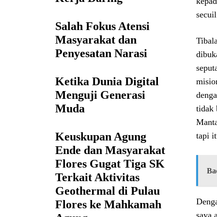
kepad
secuil
Salah Fokus Atensi
Masyarakat dan
Tibal
Penyesatan Narasi
dibuk
seput
Ketika Dunia Digital
misio
Menguji Generasi
denga
Muda
tidak
Manta
Keuskupan Agung
tapi 
Ende dan Masyarakat
Flores Gugat Tiga SK
Ba
Terkait Aktivitas
Geothermal di Pulau
Denga
Flores ke Mahkamah
saya 