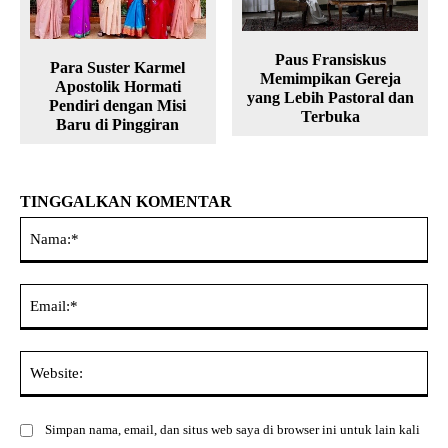
Paus Fransiskus
Para Suster Karmel
Memimpikan Gereja
Apostolik Hormati
yang Lebih Pastoral dan
Pendiri dengan Misi
Terbuka
Baru di Pinggiran
TINGGALKAN KOMENTAR
Na
Ema
Web
Simpan nama, email, dan situs web saya di browser ini untuk lain kali