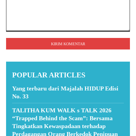
Komentar:
POPULAR ARTICLES
Yang terbaru dari Majalah HIDUP Edisi
No. 33
TALITHA KUM WALK s TALK 2026
“Trapped Behind the Scam”: Bersama
Tingkatkan Kewaspadaan terhadap
Perdagangan Orang Berkedok Penipuan