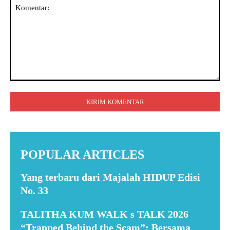
Komentar:
POPULAR ARTICLES
Yang terbaru dari Majalah HIDUP Edisi
No. 33
TALITHA KUM WALK s TALK 2026
“Trapped Behind the Scam”: Bersama