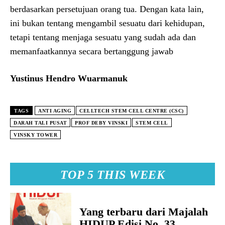
berdasarkan persetujuan orang tua. Dengan kata lain,
ini bukan tentang mengambil sesuatu dari kehidupan,
tetapi tentang menjaga sesuatu yang sudah ada dan
memanfaatkannya secara bertanggung jawab
Yustinus Hendro Wuarmanuk
TAGS
ANTI AGING
CELLTECH STEM CELL CENTRE (CSC)
DARAH TALI PUSAT
PROF DEBY VINSKI
STEM CELL
VINSKY TOWER
TOP 5 THIS WEEK
Yang terbaru dari Majalah
HIDUP Edisi No. 33