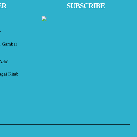
ER
SUBSCRIBE
r
am Gambar
 Ada!
agai Kitab