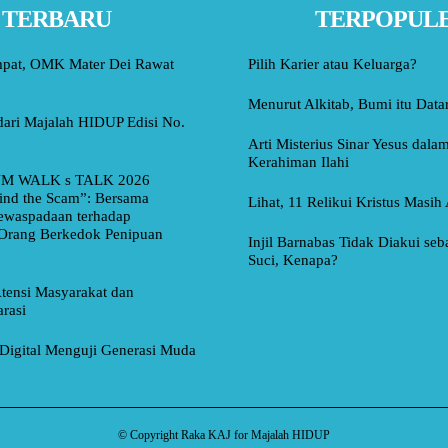
TERBARU
TERPOPUL
mpat, OMK Mater Dei Rawat
Pilih Karier atau Keluarga?
Menurut Alkitab, Bumi itu Data
dari Majalah HIDUP Edisi No.
Arti Misterius Sinar Yesus dal
Kerahiman Ilahi
M WALK s TALK 2026
ind the Scam”: Bersama
Lihat, 11 Relikui Kristus Masih
ewaspadaan terhadap
Orang Berkedok Penipuan
Injil Barnabas Tidak Diakui seb
Suci, Kenapa?
tensi Masyarakat dan
rasi
Digital Menguji Generasi Muda
© Copyright Raka KAJ for Majalah HIDUP