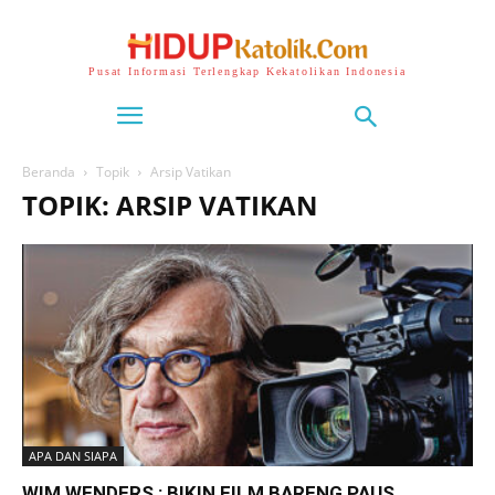
Pusat Informasi Terlengkap Kekatolikan Indonesia
Beranda
Topik
Arsip Vatikan
TOPIK: ARSIP VATIKAN
APA DAN SIAPA
WIM WENDERS : BIKIN FILM BARENG PAUS