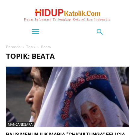
Pusat Informasi Terlengkap Kekatolikan Indonesia
Beranda
Topik
Beata
TOPIK: BEATA
MANCANEGARA
PAUS MENUNJUK MARIA “CHIQUITUNGA” FELICIA