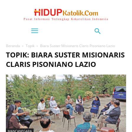
Pusat Informasi Terlengkap Kekatolikan Indonesia
Beranda
Topik
Biara Suster Misionaris Claris Pisoniano Lazio
TOPIK: BIARA SUSTER MISIONARIS
CLARIS PISONIANO LAZIO
MANCANEGARA