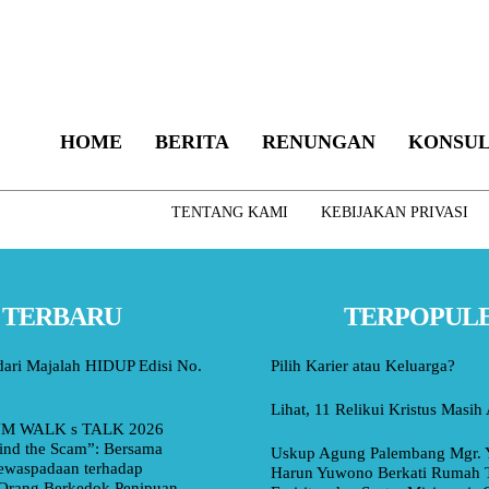
HOME
BERITA
RENUNGAN
KONSUL
TENTANG KAMI
KEBIJAKAN PRIVASI
TERBARU
TERPOPUL
dari Majalah HIDUP Edisi No.
Pilih Karier atau Keluarga?
Lihat, 11 Relikui Kristus Masih
M WALK s TALK 2026
ind the Scam”: Bersama
Uskup Agung Palembang Mgr. 
ewaspadaan terhadap
Harun Yuwono Berkati Rumah 
Orang Berkedok Penipuan