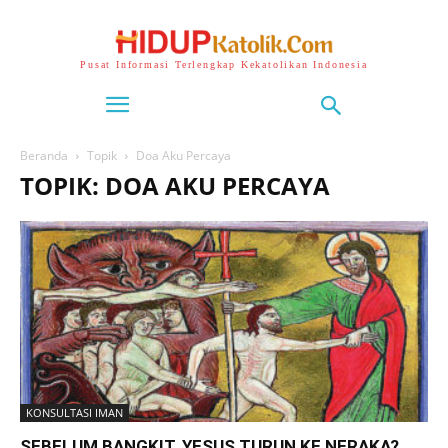
Pusat Informasi Terlengkap Kekatolikan Indonesia
Beranda
Topik
Doa Aku Percaya
TOPIK: DOA AKU PERCAYA
KONSULTASI IMAN
SEBELUM BANGKIT, YESUS TURUN KE NERAKA?