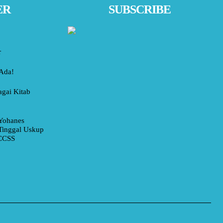
ER
SUBSCRIBE
r
 Ada!
agai Kitab
Yohanes
Tinggal Uskup
 CCSS