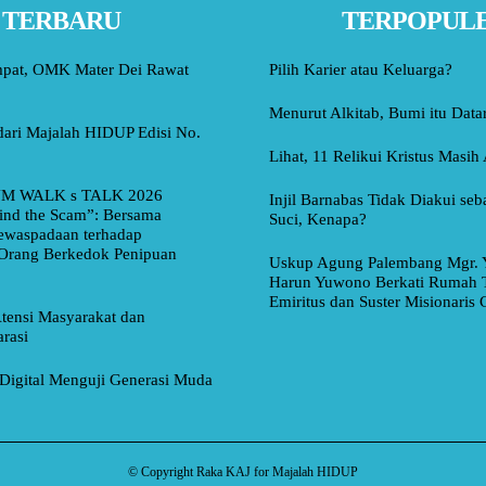
TERBARU
TERPOPUL
mpat, OMK Mater Dei Rawat
Pilih Karier atau Keluarga?
Menurut Alkitab, Bumi itu Data
dari Majalah HIDUP Edisi No.
Lihat, 11 Relikui Kristus Masih
M WALK s TALK 2026
Injil Barnabas Tidak Diakui seb
ind the Scam”: Bersama
Suci, Kenapa?
ewaspadaan terhadap
Orang Berkedok Penipuan
Uskup Agung Palembang Mgr. 
Harun Yuwono Berkati Rumah 
Emiritus dan Suster Misionaris
tensi Masyarakat dan
rasi
Digital Menguji Generasi Muda
© Copyright Raka KAJ for Majalah HIDUP