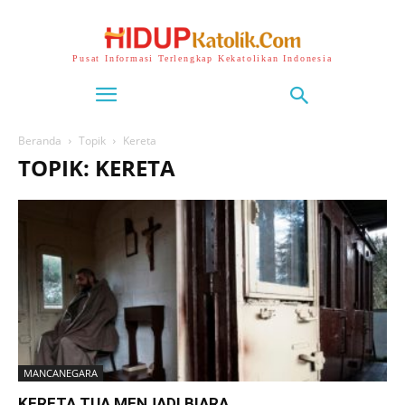
Pusat Informasi Terlengkap Kekatolikan Indonesia
Beranda
Topik
Kereta
TOPIK: KERETA
MANCANEGARA
KERETA TUA MENJADI BIARA