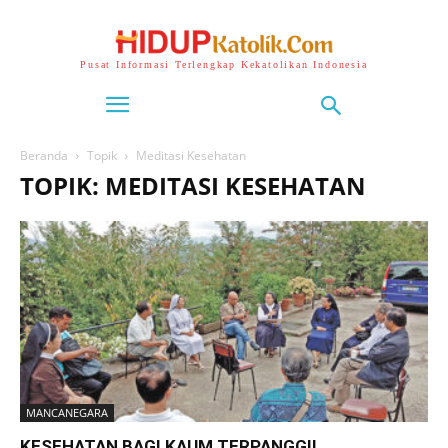
Pusat Informasi Terlengkap Kekatolikan Indonesia
Beranda
Topik
Meditasi Kesehatan
TOPIK: MEDITASI KESEHATAN
MANCANEGARA
KESEHATAN BAGI KAUM TERPANGGIL