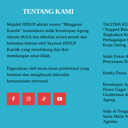
TENTANG KAMI
Majalah HIDUP adalah sarana “Mingguan
TALITHA KU
“Trapped Beh
Katolik” komunikasi milik Keuskupan Agung
Tingkatkan K
Jakarta (KAJ) dan dikelola secara penuh dan
Perdagangan 
berbadan hukum oleh Yayasan HIDUP
Kerja Daring
Katolik yang mendukung dan ikut
membangun umat Allah.
Salah Fokus A
Penyesatan Na
Digerakkan oleh insan-insan profesional yang
Ketika Dunia 
beriman dan menghayati nilai-nilai
kemanusiaan universal.
Keuskupan Ag
Flores Gugat 
Geothermal d
Agung
Salju di Teng
Santa Maria M
Agustus