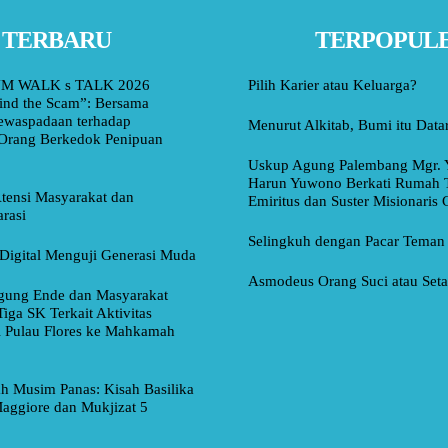
TERBARU
TERPOPUL
M WALK s TALK 2026
Pilih Karier atau Keluarga?
ind the Scam”: Bersama
ewaspadaan terhadap
Menurut Alkitab, Bumi itu Data
Orang Berkedok Penipuan
Uskup Agung Palembang Mgr. 
Harun Yuwono Berkati Rumah 
tensi Masyarakat dan
Emiritus dan Suster Misionaris
rasi
Selingkuh dengan Pacar Teman
Digital Menguji Generasi Muda
Asmodeus Orang Suci atau Set
ung Ende dan Masyarakat
Tiga SK Terkait Aktivitas
i Pulau Flores ke Mahkamah
ah Musim Panas: Kisah Basilika
aggiore dan Mukjizat 5