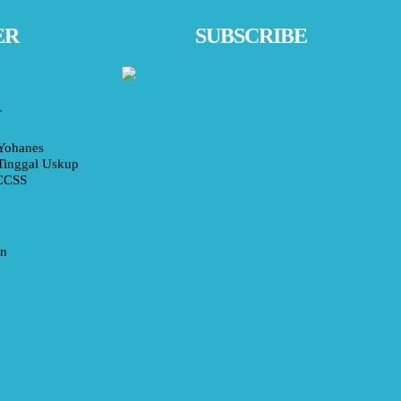
ER
SUBSCRIBE
r
Yohanes
Tinggal Uskup
 CCSS
an