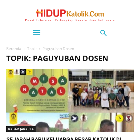
Pusat Informasi Terlengkap Kekatolikan Indonesia
Beranda
Topik
Paguyuban Dosen
TOPIK: PAGUYUBAN DOSEN
KABAR JAKARTA
SEJARAH BARU KELUARGA BESAR KATOLIK DI