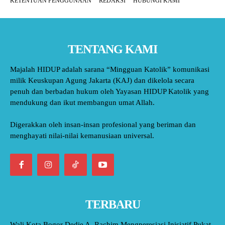
KETENTUAN PENGGUNAAN
REDAKSI
HUBUNGI KAMI
TENTANG KAMI
Majalah HIDUP adalah sarana “Mingguan Katolik” komunikasi
milik Keuskupan Agung Jakarta (KAJ) dan dikelola secara
penuh dan berbadan hukum oleh Yayasan HIDUP Katolik yang
mendukung dan ikut membangun umat Allah.
Digerakkan oleh insan-insan profesional yang beriman dan
menghayati nilai-nilai kemanusiaan universal.
TERBARU
Wali Kota Bogor Dedie A. Rachim Mengperesiasi Inisiatif Pukat