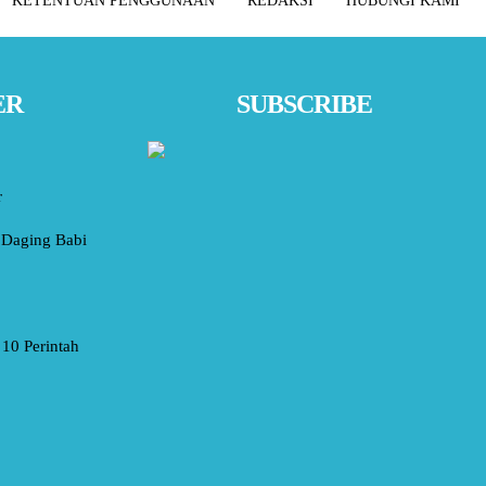
KETENTUAN PENGGUNAAN
REDAKSI
HUBUNGI KAMI
ER
SUBSCRIBE
r
Daging Babi
10 Perintah