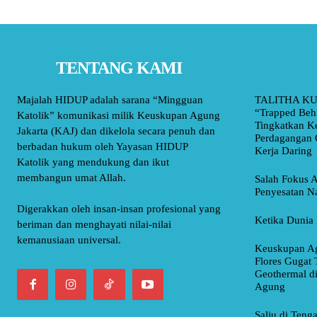
TENTANG KAMI
Majalah HIDUP adalah sarana “Mingguan
TALITHA KU
“Trapped Beh
Katolik” komunikasi milik Keuskupan Agung
Tingkatkan K
Jakarta (KAJ) dan dikelola secara penuh dan
Perdagangan 
berbadan hukum oleh Yayasan HIDUP
Kerja Daring
Katolik yang mendukung dan ikut
membangun umat Allah.
Salah Fokus A
Penyesatan Na
Digerakkan oleh insan-insan profesional yang
Ketika Dunia 
beriman dan menghayati nilai-nilai
kemanusiaan universal.
Keuskupan Ag
Flores Gugat 
Geothermal d
Agung
Salju di Teng