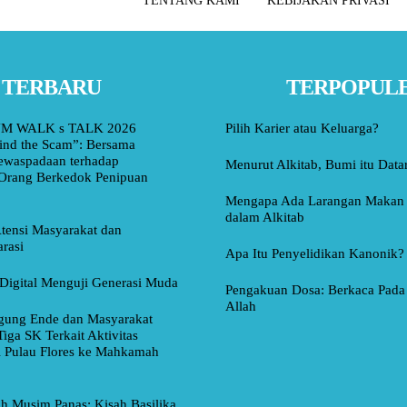
TENTANG KAMI
KEBIJAKAN PRIVASI
TERBARU
TERPOPUL
M WALK s TALK 2026
Pilih Karier atau Keluarga?
ind the Scam”: Bersama
ewaspadaan terhadap
Menurut Alkitab, Bumi itu Data
Orang Berkedok Penipuan
Mengapa Ada Larangan Makan 
dalam Alkitab
tensi Masyarakat dan
rasi
Apa Itu Penyelidikan Kanonik?
Digital Menguji Generasi Muda
Pengakuan Dosa: Berkaca Pada 
Allah
ung Ende dan Masyarakat
Tiga SK Terkait Aktivitas
i Pulau Flores ke Mahkamah
ah Musim Panas: Kisah Basilika