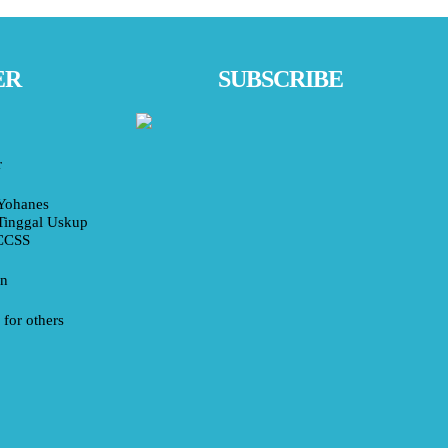
ER
SUBSCRIBE
r
Yohanes
Tinggal Uskup
 CCSS
an
for others