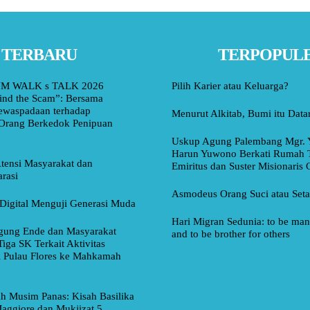
TERBARU
TERPOPUL
M WALK s TALK 2026
Pilih Karier atau Keluarga?
ind the Scam”: Bersama
ewaspadaan terhadap
Menurut Alkitab, Bumi itu Data
Orang Berkedok Penipuan
Uskup Agung Palembang Mgr. 
Harun Yuwono Berkati Rumah 
tensi Masyarakat dan
Emiritus dan Suster Misionaris
rasi
Asmodeus Orang Suci atau Set
Digital Menguji Generasi Muda
Hari Migran Sedunia: to be man 
ung Ende dan Masyarakat
and to be brother for others
Tiga SK Terkait Aktivitas
i Pulau Flores ke Mahkamah
ah Musim Panas: Kisah Basilika
aggiore dan Mukjizat 5