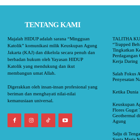
TENTANG KAMI
Majalah HIDUP adalah sarana “Mingguan
TALITHA KU
“Trapped Beh
Katolik” komunikasi milik Keuskupan Agung
Tingkatkan K
Jakarta (KAJ) dan dikelola secara penuh dan
Perdagangan 
berbadan hukum oleh Yayasan HIDUP
Kerja Daring
Katolik yang mendukung dan ikut
membangun umat Allah.
Salah Fokus A
Penyesatan Na
Digerakkan oleh insan-insan profesional yang
Ketika Dunia 
beriman dan menghayati nilai-nilai
kemanusiaan universal.
Keuskupan Ag
Flores Gugat 
Geothermal d
Agung
Salju di Teng
Santa Maria M