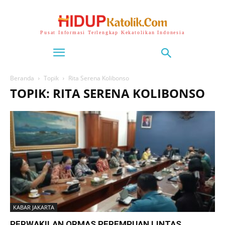
Pusat Informasi Terlengkap Kekatolikan Indonesia
Beranda
Topik
Rita Serena Kolibonso
TOPIK: RITA SERENA KOLIBONSO
KABAR JAKARTA
PERWAKILAN ORMAS PEREMPUAN LINTAS