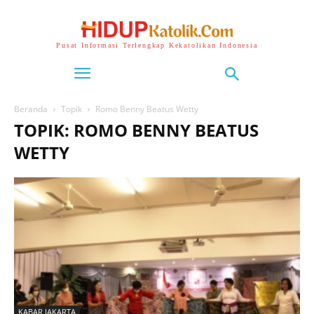
Pusat Informasi Terlengkap Kekatolikan Indonesia
Beranda
Topik
Romo Benny Beatus Wetty
TOPIK: ROMO BENNY BEATUS
WETTY
KABAR JAKARTA