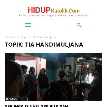
Pusat Informasi Terlengkap Kekatolikan Indonesia
Beranda
Topik
Tia Handimuljana
TOPIK: TIA HANDIMULJANA
JENDELA
SEBUNGKUS NASI, SERIBU KISAH