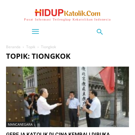
Pusat Informasi Terlengkap Kekatolikan Indonesia
Beranda
Topik
Tiongkok
TOPIK: TIONGKOK
MANCANEGARA
GEREJA KATOLIK DI CINA KEMBALI DIBUKA