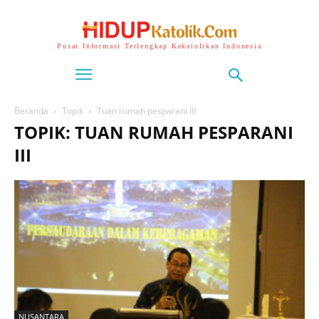
Pusat Informasi Terlengkap Kekatolikan Indonesia
Beranda
Topik
Tuan rumah pesparani III
TOPIK: TUAN RUMAH PESPARANI
III
NUSANTARA