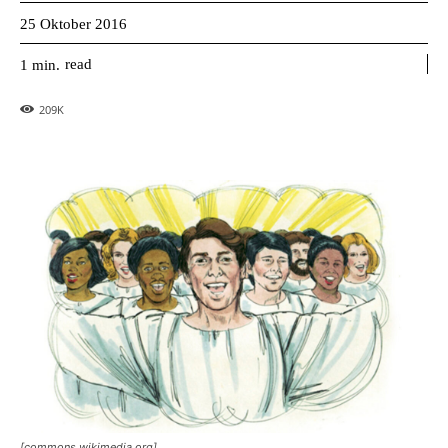
25 Oktober 2016
read
1
min.
209
K
[commons.wikimedia.org]