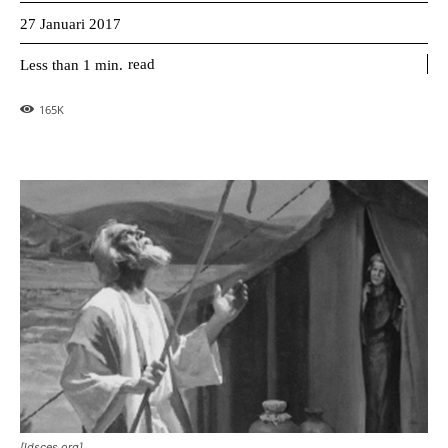
27 Januari 2017
read
Less than 1
min.
165
K
[ldsces.org]