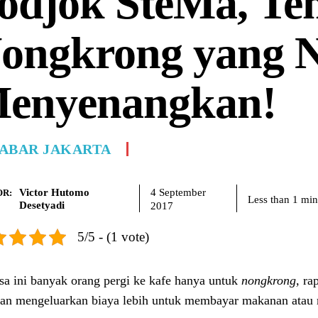
odjok SteMa, Te
ongkrong yang 
enyenangkan!
ABAR JAKARTA
Victor Hutomo
4 September
R:
Less than 1
min
Desetyadi
2017
5/5 - (1 vote)
a ini banyak orang pergi ke kafe hanya untuk
nongkrong,
ra
an mengeluarkan biaya lebih untuk membayar makanan atau