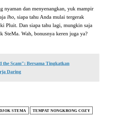
yang nyaman dan menyenangkan, yuk mampir
saja
lho
, siapa tahu Anda mulai tergerak
ki Pluit. Dan siapa tahu lagi, mungkin saja
k SteMa. Wah, bonusnya keren juga ya?
the Scam": Bersama Tingkatkan
rja Daring
DJOK STEMA
TEMPAT NONGKRONG COZY