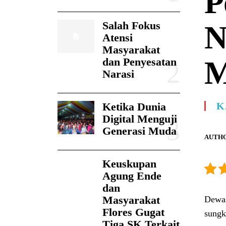
P
Salah Fokus
N
Atensi
Masyarakat
M
dan Penyesatan
Narasi
Ketika Dunia
K
Digital Menguji
Generasi Muda
AUTHO
Keuskupan
Agung Ende
dan
Masyarakat
Dewas
Flores Gugat
sungk
Tiga SK Terkait