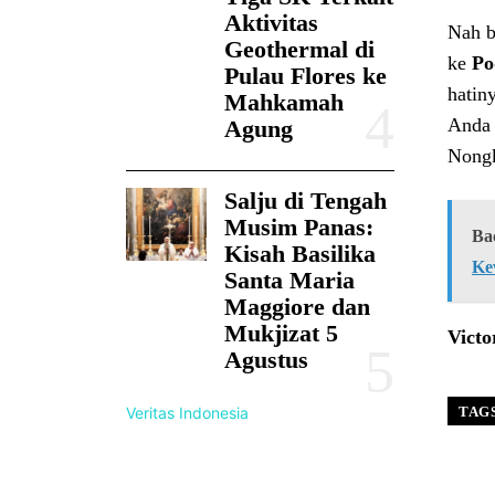
Aktivitas
Nah b
Geothermal di
ke
Po
Pulau Flores ke
hatin
Mahkamah
Anda 
Agung
Nongk
Salju di Tengah
Musim Panas:
Ba
Kisah Basilika
Ke
Santa Maria
Maggiore dan
Mukjizat 5
Victo
Agustus
Veritas Indonesia
TAG