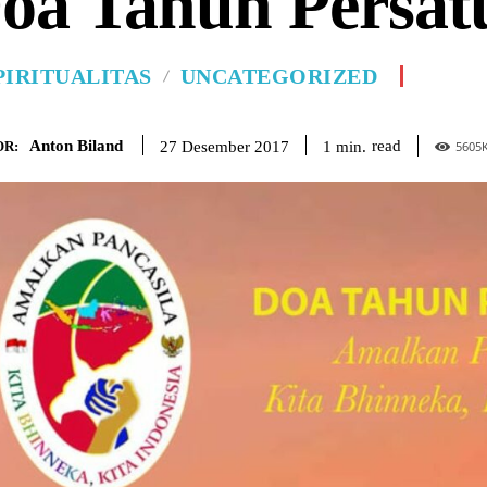
oa Tahun Persat
PIRITUALITAS
UNCATEGORIZED
Anton Biland
read
1
min.
27 Desember 2017
R:
5605