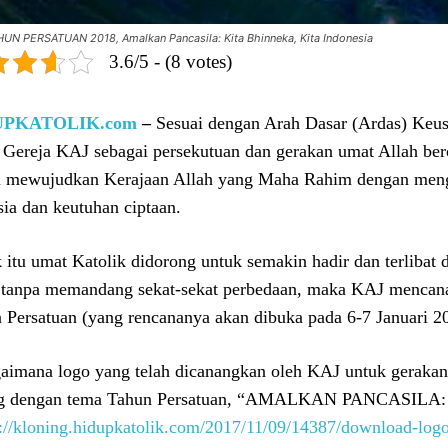
UN PERSATUAN 2018, Amalkan Pancasila: Kita Bhinneka, Kita Indonesia
3.6/5 - (8 votes)
UPKATOLIK.com
–
Sesuai dengan Arah Dasar (Ardas) Keu
 Gereja KAJ sebagai persekutuan dan gerakan umat Allah berc
 mewujudkan Kerajaan Allah yang Maha Rahim dengan meng
ia dan keutuhan ciptaan.
 itu umat Katolik didorong untuk semakin hadir dan terlibat
i tanpa memandang sekat-sekat perbedaan, maka KAJ mencana
 Persatuan (yang rencananya akan dibuka pada 6-7 Januari 2
aimana logo yang telah dicanangkan oleh KAJ untuk gerakan 
ng dengan tema Tahun Persatuan, “AMALKAN PANCASIL
s://kloning.hidupkatolik.com/2017/11/09/14387/download-logo