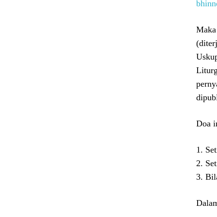
bhinn
Maka 
(dite
Uskup
Litur
perny
dipub
Doa i
1. Se
2. Se
3. Bi
Dalam