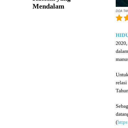
Mendalam
DOA TAH
HID
2020,
dalam
manus
Untuk
relas
Tahun
Sebag
data
(
http