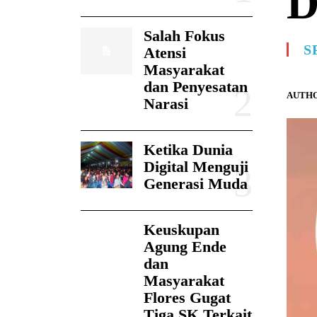
D
Salah Fokus
S
Atensi
Masyarakat
dan Penyesatan
AUTHO
Narasi
Ketika Dunia
Digital Menguji
Generasi Muda
Keuskupan
Agung Ende
dan
Masyarakat
Flores Gugat
Tiga SK Terkait