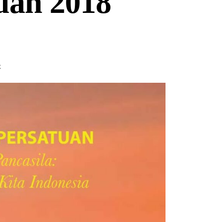
uan 2018
K