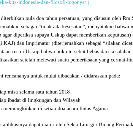
eka-kita-indonesia-dan-filosofi-logonya/ )
diterbitkan pula doa tahun persatuan, yang disusun oleh Rm.
rjemahkan sebagai “tidak ada kesesatan”, menyatakan bahwa 
 agar diperiksa supaya Uskup dapat memberikan keputusan) 
gi KAJ) dan Imprimatur (diterjemahkan sebagai “silakan dice
ataan resmi Uskup bahwa buku tersebut bebas dari kesalahan d
likasikan setelah melewati suatu pemeriksaan yang cermat-htt
ni rencananya untuk mulai dibacakan / didaraskan pada:
tiap misa selama satu tahun 2018
tiap ibadat di lingkungan dan Wilayah
la memungkinkan di setiap doa acara lintas Agama
 aplikasinya dapat diatur oleh Seksi Liturgi / Bidang Peribada