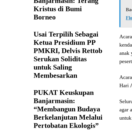
Banjarmasin: Terang
Kristus di Bumi
Ba
Borneo
Fl
Usai Terpilih Sebagai
Acara
Ketua Presidium PP
kenda
PMKRI, Delvis Rettob
anak 
Serukan Soliditas
pesert
untuk Saling
Membesarkan
Acara
Hari 
PUKAT Keuskupan
Banjarmasin:
Selur
“Membangun Budaya
agar 
Berkelanjutan Melalui
untuk
Pertobatan Ekologis”