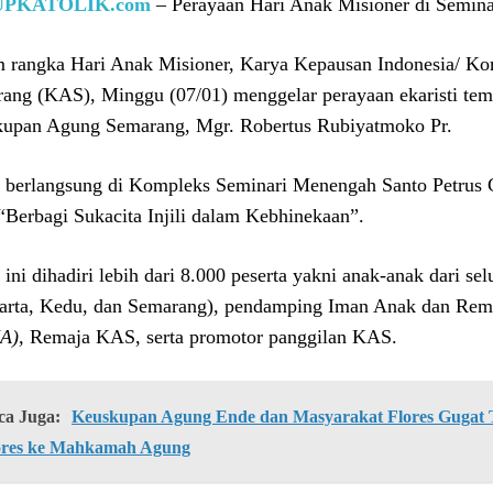
UPKATOLIK.com
– Perayaan Hari Anak Misioner di Semin
 rangka Hari Anak Misioner, Karya Kepausan Indonesia/ K
ang (KAS), Minggu (07/01) menggelar perayaan ekaristi t
upan Agung Semarang, Mgr. Robertus Rubiyatmoko Pr.
 berlangsung di Kompleks Seminari Menengah Santo Petrus
“Berbagi Sukacita Injili dalam Kebhinekaan”.
 ini dihadiri lebih dari 8.000 peserta yakni anak-anak dari s
arta, Kedu, dan Semarang), pendamping Iman Anak dan Rema
A),
Remaja KAS, serta promotor panggilan KAS.
ca Juga:
Keuskupan Agung Ende dan Masyarakat Flores Gugat Ti
ores ke Mahkamah Agung