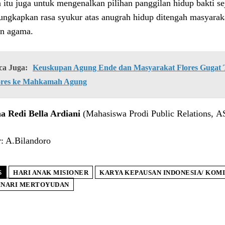
n itu juga untuk mengenalkan pilihan panggilan hidup bakti s
ngkapkan rasa syukur atas anugrah hidup ditengah masyarak
an agama.
ca Juga:
Keuskupan Agung Ende dan Masyarakat Flores Gugat Ti
ores ke Mahkamah Agung
a Redi Bella Ardiani
(Mahasiswa Prodi Public Relations, A
r: A.Bilandoro
S
HARI ANAK MISIONER
KARYA KEPAUSAN INDONESIA/ KOMI
INARI MERTOYUDAN