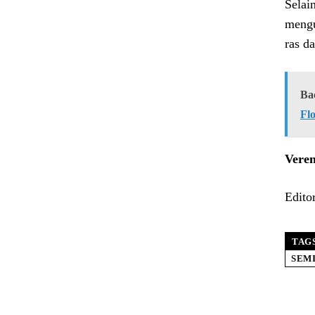
Selai
mengu
ras d
Ba
Fl
Veren
Edito
TAG
SEM