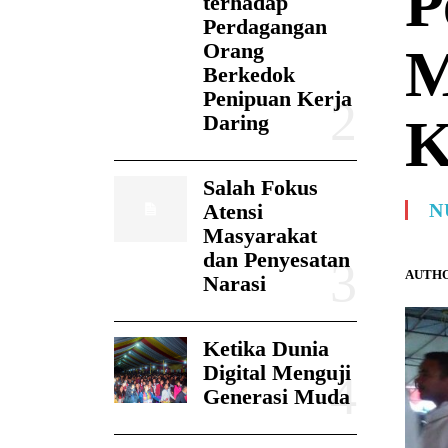
P
terhadap
Perdagangan
Orang
M
Berkedok
Penipuan Kerja
K
Daring
Salah Fokus
Atensi
N
Masyarakat
dan Penyesatan
AUTHO
Narasi
Ketika Dunia
Digital Menguji
Generasi Muda