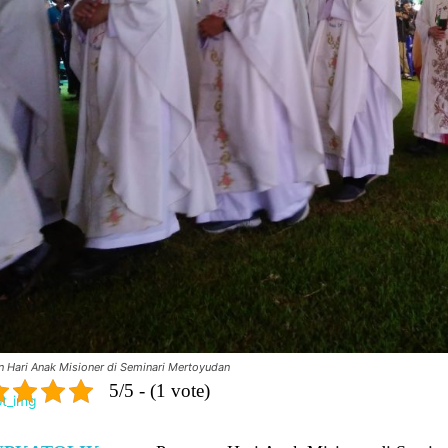
n Hari Anak Misioner di Seminari Mertoyudan
5/5 - (1 vote)