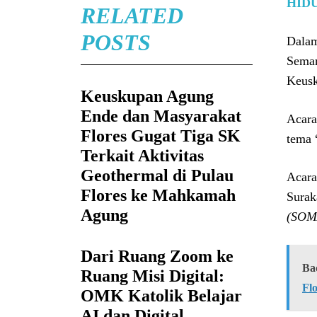
HID
RELATED
POSTS
Dalam
Semar
Keusk
Keuskupan Agung
Ende dan Masyarakat
Acara
Flores Gugat Tiga SK
tema 
Terkait Aktivitas
Geothermal di Pulau
Acara
Flores ke Mahkamah
Surak
Agung
(SOM
Dari Ruang Zoom ke
Ba
Ruang Misi Digital:
Fl
OMK Katolik Belajar
AI dan Digital