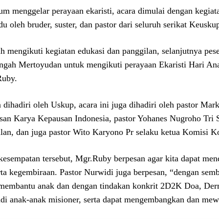
um menggelar perayaan ekaristi, acara dimulai dengan kegiat
du oleh bruder, suster, dan pastor dari seluruh serikat Keus
ah mengikuti kegiatan edukasi dan panggilan, selanjutnya pe
gah Mertoyudan untuk mengikuti perayaan Ekaristi Hari Ana
Ruby.
n dihadiri oleh Uskup, acara ini juga dihadiri oleh pastor Ma
san Karya Kepausan Indonesia, pastor Yohanes Nugroho Tri
lan, dan juga pastor Wito Karyono Pr selaku ketua Komisi K
kesempatan tersebut, Mgr.Ruby berpesan agar kita dapat men
ta kegembiraan. Pastor Nurwidi juga berpesan, “dengan se
membantu anak dan dengan tindakan konkrit 2D2K Doa, Derma
di anak-anak misioner, serta dapat mengembangkan dan mew