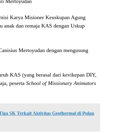
ari Mertoyudan
omisi Karya Misioner Keuskupan Agung
emu anak dan remaja KAS dengan Uskup
 Canisius Mertoyudan dengan mengusung
eluruh KAS (yang berasal dari kevikepan DIY,
ja, peserta
School of Missionary Animators
ga SK Terkait Aktivitas Geothermal di Pulau