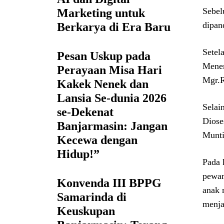
Sebel
Marketing untuk
dipan
Berkarya di Era Baru
Setel
Pesan Uskup pada
Menen
Perayaan Misa Hari
Mgr.
Kakek Nenek dan
Lansia Se-dunia 2026
Selai
se-Dekenat
Diose
Banjarmasin: Jangan
Munti
Kecewa dengan
Hidup!”
Pada 
pewar
Konvenda III BPPG
anak 
Samarinda di
menja
Keuskupan