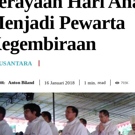
erayaan Hari An
enjadi Pewarta
egembiraan
USANTARA
Anton Biland
read
1
min.
16 Januari 2018
R:
793
K