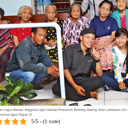
an Legio Mariae: Anggota Legio Mariae Presidium Benteng Gading Stasi Landasan Ulin B
onisius Agus Puguh S]
5/5 - (1 vote)