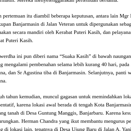
rmasin. Mereka menyelenggarakan pertemuan bersama.
 pertemuan itu diambil beberapa keputusan, antara lain Mgr
upan Banjarmasin di Jalan Veteran untuk dipergunakan sebag
hakan secara mandiri oleh Kerabat Puteri Kasih, dan pelayan
at Puteri Kasih.
 werdha ini pun diberi nama “Suaka Kasih” di bawah naungan
g mengalami pembenahan selama lebih kurang 40 hari, pada 2
na, dan Sr Agustina tiba di Banjarmasin. Selanjutnya, panti 
na.
uh tahun kemudian, muncul gagasan untuk memindahkan lokasi
sentatif, karena lokasi awal berada di tengah Kota Banjarmas
ang tanah di Desa Guntung Manggis, Banjarbaru. Karena kesu
iurungkan. Herman Chandra yang ikut membantu mengurus pe
g di lokasi lain, tepatnya di Desa Ujung Baru di Jalan A. Yani