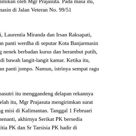
smikan oleh Mgr Prajasuta. Pada masa itu,
asin di Jalan Veteran No. 99/51
i, Laurentia Miranda dan Irsan Raksapati,
n panti werdha di seputar Kota Banjarmasin
g nenek berbadan kurus dan berambut putih,
i bawah langit-langit kamar. Ketika itu,
kan panti jompo. Namun, istrinya sempat ragu
 pasutri itu menggandeng delapan rekannya
lah itu, Mgr Prajasuta mengirimkan surat
 misi di Kalimantan. Tanggal 1 Februari
nanti, akhirnya Serikat PK bersedia
itia PK dan Sr Tarsisia PK hadir di