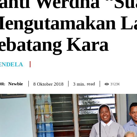
anti Werdha “Su
engutamakan La
ebatang Kara
ENDELA
Newbie
read
3
min.
8 Oktober 2018
R:
3123
K