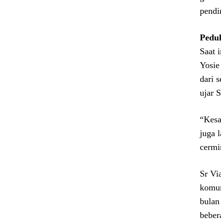
pendi
Pedul
Saat 
Yosie
dari 
ujar S
“Kesa
juga 
cermi
Sr Vi
komun
bulan
beber