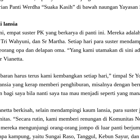
rian Panti Werdha “Suaka Kasih” di bawah naungan Yayasan
i lansia
ini, empat suster PK yang berkarya di panti ini. Mereka adala
 Tri Wahyuni, dan Sr Martha. Setiap hari para suster mendamp
seorang opa dan delapan oma. “Yang kami utamakan di sini ada
r Vianetta.
baran harus terus kami kembangkan setiap hari,” timpal Sr Y
lansia yang kerap memberi penghiburan, misalnya dengan ber
n bagi saya bila nanti saya tua mau menjadi seperti yang man
anetta berkisah, selain mendampingi kaum lansia, para suster
itas. “Secara rutin, kami memberi renungan di Komunitas Nu
 mereka mengunjungi orang-orang jompo di luar panti berjuml
apa kampung, yaitu Sungai Raso, Tanggul, Kebun Sayur, dan B