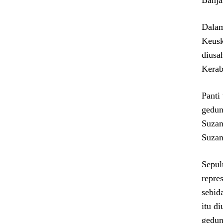
Banja
Dalam
Keusk
diusa
Kerab
Panti
gedun
Suzan
Suzan
Sepul
repre
sebid
itu d
gedun