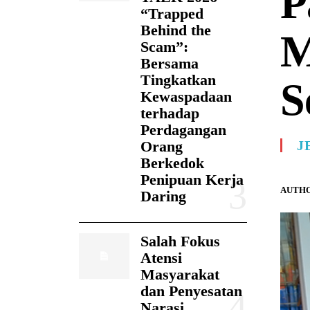
P
“Trapped
Behind the
M
Scam”:
Bersama
Tingkatkan
S
Kewaspadaan
terhadap
Perdagangan
Orang
J
Berkedok
Penipuan Kerja
AUTHO
Daring
Salah Fokus
Atensi
Masyarakat
dan Penyesatan
Narasi