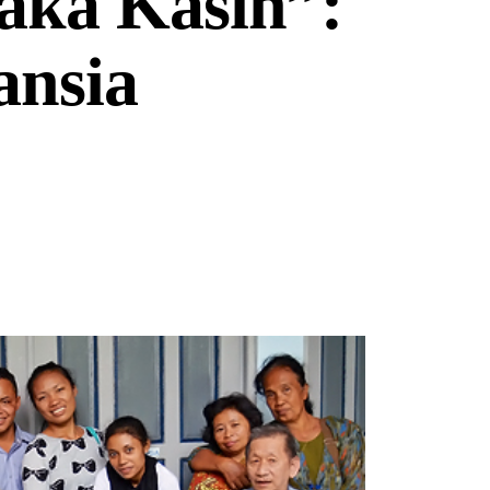
aka Kasih”:
nsia