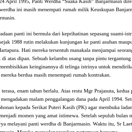
24 April 1995, Panti Werdha “Suaka Kasih” Banjarmasin dire
 werdha ini masih menempati rumah milik Keuskupan Banjarm
rmasin.
adaan panti ini bermula dari keprihatinan sepasang suami-istr
sejak 1988 rutin melakukan kunjungan ke panti asuhan maupu
artapura. Hati mereka tersentuh manakala menjumpai seoran
 di atas dipan. Sebuah kelambu usang tanpa pintu tergantung d
 membisikkan keinginannya di telinga istrinya untuk mendiri
 mereka berdua masih menempati rumah kontrakan.
 terasa, enam tahun berlalu. Atas restu Mgr Prajasuta, kedua
 mengadakan malam penggalangan dana pada April 1994. Sete
honan kepada Serikat Puteri Kasih (PK) agar membuka ladang
menjadi momen yang amat istimewa. Setelah sepuluh bulan me
rya melayani panti werdha di Banjarmasin. Waktu itu, Sr Laet