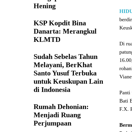
Hening
HID
berdi
KSP Kopdit Bina
Keusk
Danarta: Merangkul
KLMTD
Di ru
patun
Sudah Sebelas Tahun
16.00
Melayani, BerKhat
rohan
Santo Yusuf Terbuka
Viane
untuk Keuskupan Lain
di Indonesia
Panti
Bati 
Rumah Dehonian:
F.X. 
Menjadi Ruang
Perjumpaan
Bermu