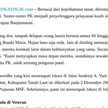
UPKATOLIK.com
– Berawal dari keprihatinan umat, direstu
ri. Suster-suster PK menjadi penyelenggara pelayanan kasih in
upan Banjarmasin.
ang doa, tampak delapan orang lansia berusia antara 66 hing
g Bunda Maria. Hujan baru saja reda. Jam di dinding menunju
, mereka kembali larut dalam kekhusyukan yang sama. Secar
i. “Kami menyiapkan masa depan mereka, seandainya sewakt
tta PK, salah seorang pengurus panti.
 werdha yang kini menempati lokasi di Jalan Jenderal A. Ya
Bati, Kabupaten Tanah Laut ini diberkati pada 2 Desember 2
Prajasuta MSF. Sebelumnya, panti ini menempati lokasi di Ja
la di Veteran