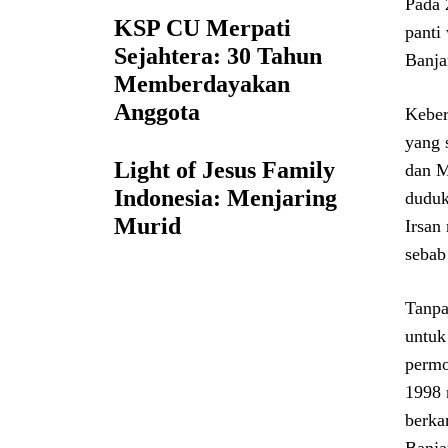
Pada 
KSP CU Merpati
panti
Sejahtera: 30 Tahun
Banja
Memberdayakan
Anggota
Keber
yang 
Light of Jesus Family
dan M
Indonesia: Menjaring
duduk
Murid
Irsan
sebab
Tanpa
untuk
permo
1998 
berka