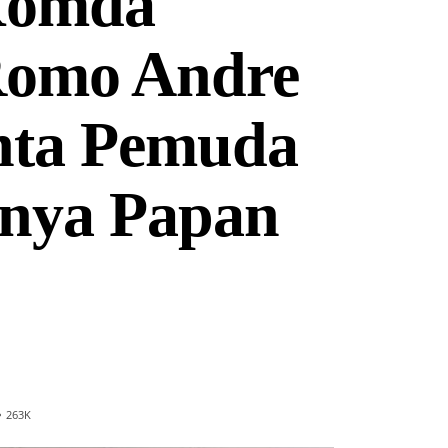
Komda
 Romo Andre
nta Pemuda
anya Papan
263
K