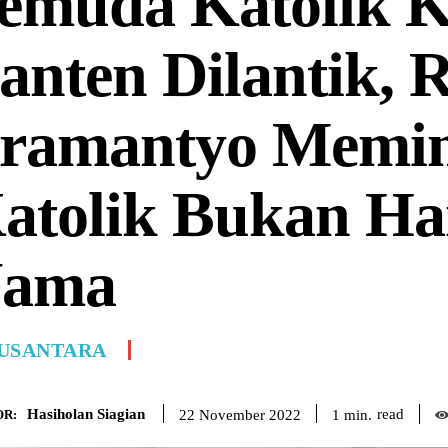
emuda Katolik 
anten Dilantik,
ramantyo Memi
atolik Bukan H
ama
USANTARA
Hasiholan Siagian
read
1
min.
22 November 2022
R: