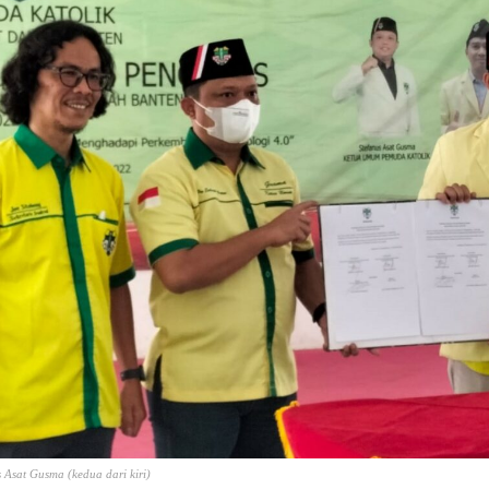
s Asat Gusma (kedua dari kiri)