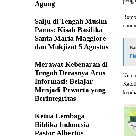
pengu
Agung
Romo 
Salju di Tengah Musim
namun
Panas: Kisah Basilika
Santa Maria Maggiore
dan Mukjizat 5 Agustus
Ba
Fl
Merawat Kebenaran di
Tengah Derasnya Arus
Ketua
Informasi: Belajar
Katol
Menjadi Pewarta yang
kemba
Berintegritas
Ketua Lembaga
Biblika Indonesia
Pastor Albertus