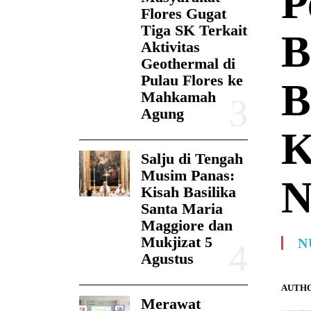
P
Flores Gugat
Tiga SK Terkait
B
Aktivitas
Geothermal di
Pulau Flores ke
B
Mahkamah
Agung
K
Salju di Tengah
Musim Panas:
N
Kisah Basilika
Santa Maria
Maggiore dan
Mukjizat 5
N
Agustus
AUTHO
Merawat