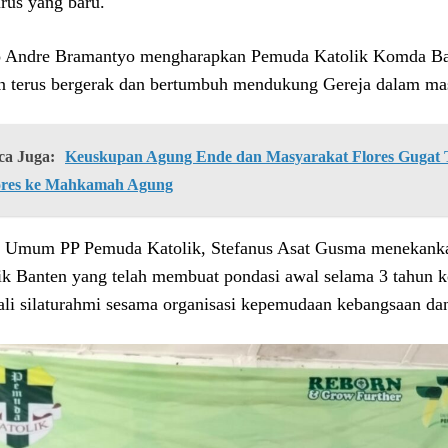
rus yang baru.
Andre Bramantyo mengharapkan Pemuda Katolik Komda Ban
 terus bergerak dan bertumbuh mendukung Gereja dalam mas
ca Juga:
Keuskupan Agung Ende dan Masyarakat Flores Gugat Ti
ores ke Mahkamah Agung
 Umum PP Pemuda Katolik, Stefanus Asat Gusma menekan
ik Banten yang telah membuat pondasi awal selama 3 tahun 
li silaturahmi sesama organisasi kepemudaan kebangsaan dan