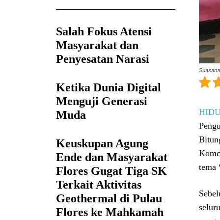
Salah Fokus Atensi
Masyarakat dan
Penyesatan Narasi
Suasana
Ketika Dunia Digital
Menguji Generasi
HID
Muda
Pengu
Bitun
Keuskupan Agung
Komca
Ende dan Masyarakat
tema 
Flores Gugat Tiga SK
Terkait Aktivitas
Sebel
Geothermal di Pulau
selur
Flores ke Mahkamah