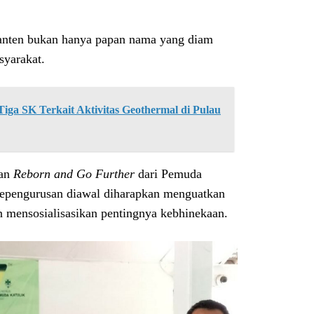
ten bukan hanya papan nama yang diam
yarakat.
ga SK Terkait Aktivitas Geothermal di Pulau
kan
Reborn and Go Further
dari Pemuda
kepengurusan diawal diharapkan menguatkan
 mensosialisasikan pentingnya kebhinekaan.