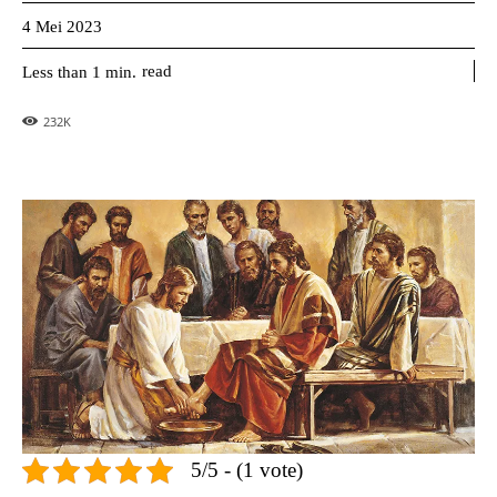
4 Mei 2023
read
Less than 1
min.
232
K
5/5 - (1 vote)