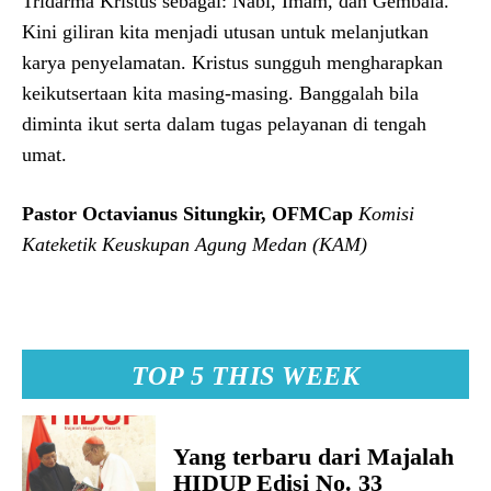
Tridarma Kristus sebagai: Nabi, Imam, dan Gembala.
Kini giliran kita menjadi utusan untuk melanjutkan
karya penyelamatan. Kristus sungguh mengharapkan
keikutsertaan kita masing-masing. Banggalah bila
diminta ikut serta dalam tugas pelayanan di tengah
umat.
Pastor Octavianus
Situngkir, OFMCap
Komisi
Kateketik
Keuskupan Agung Medan (KAM)
TOP 5 THIS WEEK
Yang terbaru dari Majalah
HIDUP Edisi No. 33