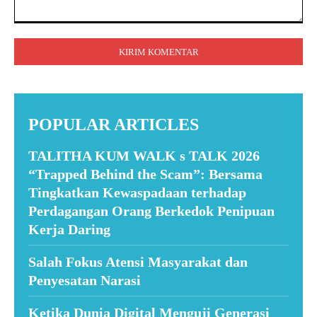
Komentar:
POPULAR ARTICLES
TALITHA KUM WALK s TALK 2026
“Trapped Behind the Scam”: Bersama
Tingkatkan Kewaspadaan terhadap
Perdagangan Orang Berkedok Penipuan
Kerja Daring
Salah Fokus Atensi Masyarakat dan
Penyesatan Narasi
Ketika Dunia Digital Menguji Generasi