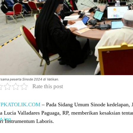
rsama peserta Sinode 2024 di Vatikan.
Rate this post
UPKATOLIK.COM
– Pada Sidang Umum Sinode kedelapan, J
a Lucia Valladares Paguaga, RP, memberikan kesaksian tentan
ri Instrumentum Laboris.