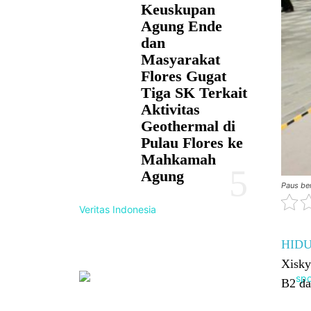
Keuskupan
Agung Ende
dan
Masyarakat
Flores Gugat
Tiga SK Terkait
Aktivitas
Geothermal di
Pulau Flores ke
Mahkamah
Agung
Paus be
Veritas Indonesia
HID
Xisky
B2 da