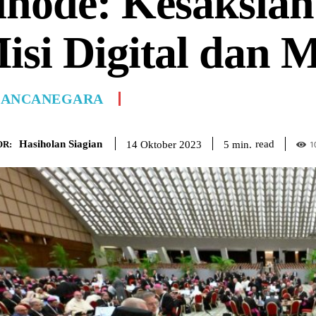
inode: Kesaksian
isi Digital dan 
ANCANEGARA
Hasiholan Siagian
read
5
min.
14 Oktober 2023
R:
1