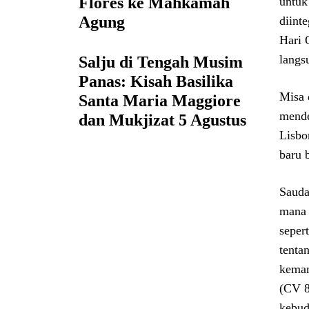
Flores ke Mahkamah
untuk
Agung
diint
Hari 
langs
Salju di Tengah Musim
Panas: Kisah Basilika
Misa 
Santa Maria Maggiore
mende
dan Mukjizat 5 Agustus
Lisbo
baru 
Sauda
mana 
seper
tenta
kemam
(CV 8
kebud