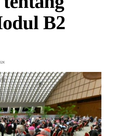
 tentang
Modul B2
02
K