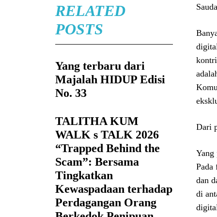
RELATED
Sauda
POSTS
Banya
digit
kontr
Yang terbaru dari
adala
Majalah HIDUP Edisi
Komun
No. 33
ekskl
TALITHA KUM
Dari 
WALK s TALK 2026
“Trapped Behind the
Yang 
Scam”: Bersama
Pada 
Tingkatkan
dan d
Kewaspadaan terhadap
di an
Perdagangan Orang
digit
Berkedok Penipuan