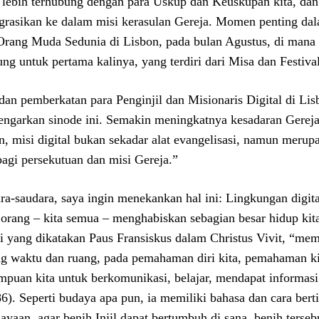
 lebih terhubung dengan para Uskup dan Keuskupan kita, dan 
egrasikan ke dalam misi kerasulan Gereja. Momen penting dal
Orang Muda Sedunia di Lisbon, pada bulan Agustus, di mana
ung untuk pertama kalinya, yang terdiri dari Misa dan Festiva
dan pemberkatan para Penginjil dan Misionaris Digital di Li
ngarkan sinode ini. Semakin meningkatnya kesadaran Gereja 
n, misi digital bukan sekadar alat evangelisasi, namun meru
bagi persekutuan dan misi Gereja.”
ra-saudara, saya ingin menekankan hal ini: Lingkungan digit
orang – kita semua – menghabiskan sebagian besar hidup kita
ti yang dikatakan Paus Fransiskus dalam Christus Vivit, “me
ng waktu dan ruang, pada pemahaman diri kita, pemahaman kit
puan kita untuk berkomunikasi, belajar, mendapat informasi
6). Seperti budaya apa pun, ia memiliki bahasa dan cara berti
ayaan, agar benih Injil dapat bertumbuh di sana, benih tersebu