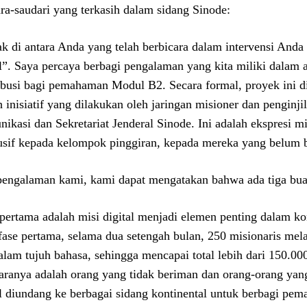
ra-saudari yang terkasih dalam sidang Sinode:
k di antara Anda yang telah berbicara dalam intervensi Anda
al”. Saya percaya berbagi pengalaman yang kita miliki dalam 
ibusi bagi pemahaman Modul B2. Secara formal, proyek ini d
h inisiatif yang dilakukan oleh jaringan misioner dan penginji
ikasi dan Sekretariat Jenderal Sinode. Ini adalah ekspresi mi
usif kepada kelompok pinggiran, kepada mereka yang belum be
pengalaman kami, kami dapat mengatakan bahwa ada tiga bu
pertama adalah misi digital menjadi elemen penting dalam ko
fase pertama, selama dua setengah bulan, 250 misionaris me
alam tujuh bahasa, sehingga mencapai total lebih dari 150.0
taranya adalah orang yang tidak beriman dan orang-orang yang
al diundang ke berbagai sidang kontinental untuk berbagi p