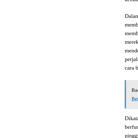
Dalam
membu
membu
merek
mende
perja
cara 
Ba
Ber
Dikat
berfu
pingg