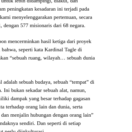
untuk lebih didampingi, diakui, dan
am peningkatan kesadaran ini terjadi pada
 kami menyelenggarakan pertemuan, secara
l, dengan 577 misionaris dari 68 negara.
sbon mencerminkan hasil ketiga dari proyek
bahwa, seperti kata Kardinal Tagle di
pakan “sebuah ruang, wilayah… sebuah dunia
al adalah sebuah budaya, sebuah “tempat” di
. Ini bukan sekadar sebuah alat, namun,
miliki dampak yang besar terhadap gagasan
a terhadap orang lain dan dunia, serta
 dan menjalin hubungan dengan orang lain”
ndaknya sendiri. Dan seperti di setiap
t perlu diinkulturasi.