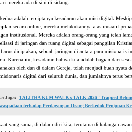
ari mereka ada di sini di sidang.
kedua adalah terciptanya kesadaran akan misi digital. Meski
njilan secara online, mereka melakukannya atas inisiatif prib
gan institusional. Mereka adalah orang-orang yang telah la
elisasi di jaringan dan ruang digital sebagai panggilan Krist
 harus diciptakan, sebuah jaringan di antara para misionaris i
ma. Karena itu, kesadaran bahwa kita adalah bagian dari sesua
sanakan oleh dan di dalam Gereja, telah menjadi buah nyata da
misionaris digital dari seluruh dunia, dan jumlahnya terus be
ca Juga:
TALITHA KUM WALK s TALK 2026 "Trapped Behind 
waspadaan terhadap Perdagangan Orang Berkedok Penipuan Ke
saat yang sama, di dalam diri kita, terutama di kalangan a